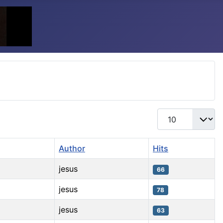
Display #
Author
Hits
jesus
66
jesus
78
jesus
63