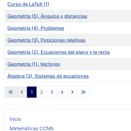
Curso de LaTeX (1)
Geometría (5). Ángulos y distancias
Geometría (4). Problemas
Geometría (3). Posiciones relativas
Geometría (2). Ecuaciones del plano y la recta
Geometría (1). Vectores
Álgebra (3). Sistemas de ecuaciones
Articles
1
2
3
4
Inicio
Matemáticas CCNN