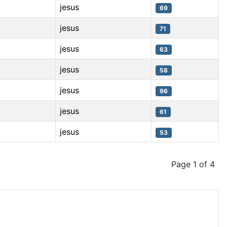
jesus
69
jesus
71
jesus
63
jesus
58
jesus
96
jesus
61
jesus
53
Page 1 of 4